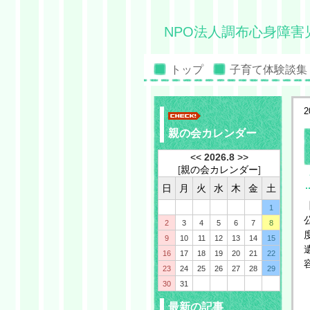
NPO法人調布心身障害
トップ
子育て体験談集
2
親の会カレンダー
<<
2026.8
>>
[
親の会カレンダー
]
日
月
火
水
木
金
土
1
2
3
4
5
6
7
8
9
10
11
12
13
14
15
16
17
18
19
20
21
22
23
24
25
26
27
28
29
30
31
最新の記事