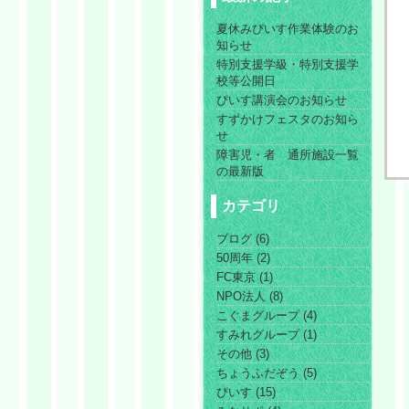
夏休みぴいす作業体験のお
知らせ
特別支援学級・特別支援学
校等公開日
ぴいす講演会のお知らせ
すずかけフェスタのお知ら
せ
障害児・者 通所施設一覧
の最新版
カテゴリ
ブログ (6)
50周年 (2)
FC東京 (1)
NPO法人 (8)
こぐまグループ (4)
すみれグループ (1)
その他 (3)
ちょうふだぞう (5)
ぴいす (15)