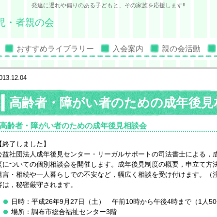
発達に遅れや偏りのある子どもと、その家族を応援します‼
児・者親の会
おすすめライブラリー
入会案内
親の会活動
013.12.04
高齢者・障がい者のための成年後見
高齢者・障がい者のための成年後見相談会
【終了しました】
公益社団法人成年後見センター・リーガルサポートの司法書士による，
度についての個別相談会を開催します。成年後見制度の概要，申立て方
遺言・相続や一人暮らしでの不安など，幅広く相談を受け付けます。（
容は，秘密厳守されます。
日時：平成26年9月27日（土） 午前10時から午後4時まで（1人5
場所：調布市総合福祉センター3階