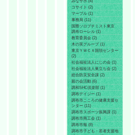
みなサポ (4)
コサイト (2)
マーブル (1)
事務局 (11)
国際ソロプチミスト東京
調布ローレル (1)
教育委員会 (2)
木の実グループ (1)
東京ＹＷＣＡ国領センター
(2)
社会福祉法人にじの会 (1)
社会福祉法人巣立ち会 (2)
総合防災安全課 (2)
親の会活動 (6)
調和SHC倶楽部 (1)
調布デイジー (1)
調布市こころの健康支援セ
ンター (11)
調布市スポーツ振興課 (1)
調布市商工会 (1)
調布市報 (8)
調布市子ども・若者支援地