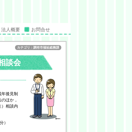
法人概要
お問合せ
カテゴリ：調布市福祉総務課
相談会
成年後見制
法のほか，
注）相談内
0分）