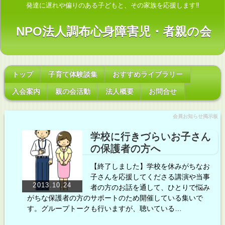
発達に遅れや偏りのある子どもと、その家族を応援します‼
NPO法人調布心身障害児・者親の会
トップ
子育て体験談集
おすすめライブラリー
入会案内
親の会活動
法人概要
お問合せ
会員お知らせ掲示板
学校に行きづらいお子さん
の保護者の方へ
【終了しました】学校を休みがちなお
子さんを応援してくださる講演や当事
2013.10.24
者の方のお話を通して、ひとりで悩み
がちな保護者の方のサポートのため開催している集いで
す。グループトークも行いますが、聴いている…