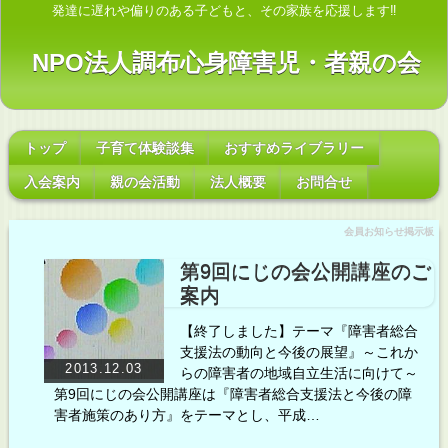
発達に遅れや偏りのある子どもと、その家族を応援します‼
NPO法人調布心身障害児・者親の会
トップ
子育て体験談集
おすすめライブラリー
入会案内
親の会活動
法人概要
お問合せ
会員お知らせ掲示板
第9回にじの会公開講座のご
案内
【終了しました】テーマ『障害者総合
支援法の動向と今後の展望』～これか
2013.12.03
らの障害者の地域自立生活に向けて～
第9回にじの会公開講座は『障害者総合支援法と今後の障
害者施策のあり方』をテーマとし、平成…