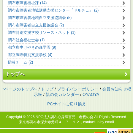
調布市障害福祉課 (14)
調布市障害者地域活動支援センター「ドルチェ」 (2)
調布市障害者地域自立支援協議会 (5)
調布市障害者自立支援協議会 (2)
調布特別支援学校リソース・ネット (1)
調布社会福祉士会 (1)
都立府中けやきの森学園 (9)
都立調布特別支援学校 (4)
防災チーム (2)
トップへ
↑ページのトップへ
/
トップ
/
プライバシーポリシー
/
会員お知らせ掲
示板
/
親の会カレンダー
/
OYAOYA
PCサイトに切り換え
Copyright © 2026
NPO法人調布心身障害児・者親の会
All Rights Reserved.
東京都調布市深大寺元町４－７－１２，contact us by email