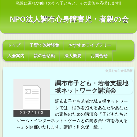
発達に遅れや偏りのある子どもと、その家族を応援します‼
NPO法人調布心身障害児・者親の会
トップ
子育て体験談集
おすすめライブラリー
入会案内
親の会活動
法人概要
お問合せ
会員お知らせ掲示板
調布市子ども・若者支援地
域ネットワーク講演会
調布市子ども若者地域支援ネットワー
クでは、悩みを抱えるあなたやあなた
2022.11.03
の家族のための講演会『子どもたちと
ゲーム・インターネット～ゲームとの向き合い方を考える
～』を開催いたします。講師：川久保 綾…