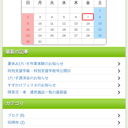
日
月
火
水
木
金
土
1
2
3
4
5
6
7
8
9
10
11
12
13
14
15
16
17
18
19
20
21
22
23
24
25
26
27
28
29
30
31
最新の記事
夏休みぴいす作業体験のお知らせ
特別支援学級・特別支援学校等公開日
ぴいす講演会のお知らせ
すずかけフェスタのお知らせ
障害児・者 通所施設一覧の最新版
カテゴリ
ブログ (6)
50周年 (2)