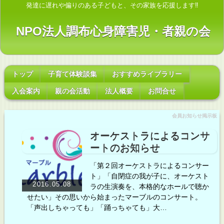
発達に遅れや偏りのある子どもと、その家族を応援します‼
NPO法人調布心身障害児・者親の会
トップ
子育て体験談集
おすすめライブラリー
入会案内
親の会活動
法人概要
お問合せ
会員お知らせ掲示板
オーケストラによるコンサ
ートのお知らせ
「第２回オーケストラによるコンサー
ト」「自閉症の我が子に、オーケスト
2016.05.08
ラの生演奏を、本格的なホールで聴か
せたい」その思いから始まったマーブルのコンサート。
「声出しちゃっても」「踊っちゃても」大…