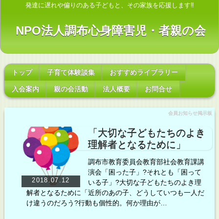
発達に遅れや偏りのある子どもと、その家族を応援します‼
NPO法人調布心身障害児・者親の会
トップ
子育て体験談集
おすすめライブラリー
入会案内
親の会活動
法人概要
お問合せ
会員お知らせ掲示板
「大切な子どもたちのよき
理解者となるために」
調布市教育委員会教育部社会教育課講
演会「困った子」?それとも「困って
2018.07.12
いる子」?大切な子どもたちのよき理
解者となるために「近所のあの子、どうしていつも一人だ
け違うのだろう?行動も個性的。何か理由が…