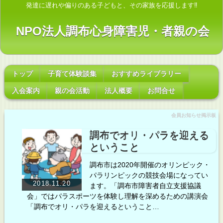
発達に遅れや偏りのある子どもと、その家族を応援します‼
NPO法人調布心身障害児・者親の会
トップ
子育て体験談集
おすすめライブラリー
入会案内
親の会活動
法人概要
お問合せ
会員お知らせ掲示板
調布でオリ・パラを迎える
ということ
調布市は2020年開催のオリンピック・
パラリンピックの競技会場になってい
2018.11.20
ます。「調布市障害者自立支援協議
会」ではパラスポーツを体験し理解を深めるための講演会
「調布でオリ・パラを迎えるということ…