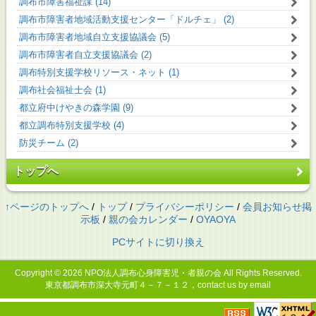
調布市障害福祉課 (14)
調布市障害者地域活動支援センター「ドルチェ」 (2)
調布市障害者地域自立支援協議会 (5)
調布市障害者自立支援協議会 (2)
調布特別支援学校リソース・ネット (1)
調布社会福祉士会 (1)
都立府中けやきの森学園 (9)
都立調布特別支援学校 (4)
防災チーム (2)
トップへ
↑ページのトップへ
/
トップ
/
プライバシーポリシー
/
会員お知らせ掲
示板
/
親の会カレンダー
/
OYAOYA
PCサイトに切り換え
Copyright © 2026
NPO法人調布心身障害児・者親の会
All Rights Reserved.
東京都調布市深大寺元町４－７－１２，contact us by email