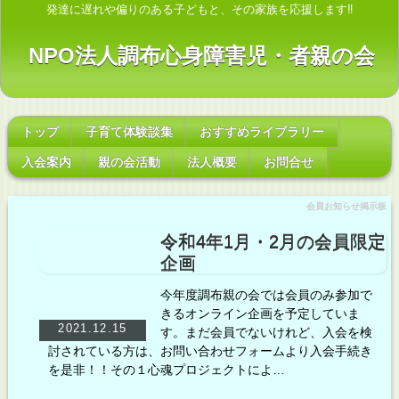
発達に遅れや偏りのある子どもと、その家族を応援します‼
NPO法人調布心身障害児・者親の会
トップ
子育て体験談集
おすすめライブラリー
入会案内
親の会活動
法人概要
お問合せ
会員お知らせ掲示板
令和4年1月・2月の会員限定
企画
今年度調布親の会では会員のみ参加で
きるオンライン企画を予定していま
2021.12.15
す。まだ会員でないけれど、入会を検
討されている方は、お問い合わせフォームより入会手続き
を是非！！その１心魂プロジェクトによ…