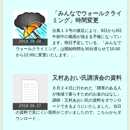
「みんなでウォールクライ
ミング」時間変更
台風１３号の接近により、8日から9日
午前中の風雨が強まる予報になってい
2018.08.08
ます。明日予定している、「みんなで
ウォールクライミング」は開始時間を30分遅らせて10:00
から12:00に変更いたします。…
又村あおい氏講演会の資料
６月２４日に行われた「障害のある人
が地域で暮らすためのお金のはなし」
講師：又村あおい氏の資料をダウンロ
2018.06.27
ードできるようにいたしました。当日
の資料で見にくい箇所がございましたので、こちらからダ
ウンロード…