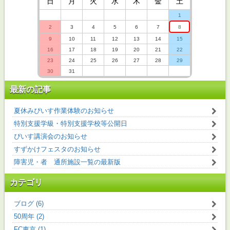
日
月
火
水
木
金
土
1
2
3
4
5
6
7
8
9
10
11
12
13
14
15
16
17
18
19
20
21
22
23
24
25
26
27
28
29
30
31
最新の記事
夏休みぴいす作業体験のお知らせ
特別支援学級・特別支援学校等公開日
ぴいす講演会のお知らせ
すずかけフェスタのお知らせ
障害児・者 通所施設一覧の最新版
カテゴリ
ブログ (6)
50周年 (2)
FC東京 (1)