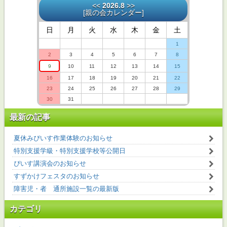
<<
2026.8
>>
[
親の会カレンダー
]
日
月
火
水
木
金
土
1
2
3
4
5
6
7
8
9
10
11
12
13
14
15
16
17
18
19
20
21
22
23
24
25
26
27
28
29
30
31
最新の記事
夏休みぴいす作業体験のお知らせ
特別支援学級・特別支援学校等公開日
ぴいす講演会のお知らせ
すずかけフェスタのお知らせ
障害児・者 通所施設一覧の最新版
カテゴリ