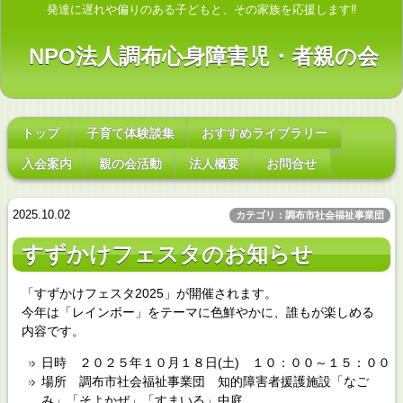
発達に遅れや偏りのある子どもと、その家族を応援します‼
NPO法人調布心身障害児・者親の会
トップ
子育て体験談集
おすすめライブラリー
入会案内
親の会活動
法人概要
お問合せ
2025.10.02
カテゴリ：調布市社会福祉事業団
すずかけフェスタのお知らせ
「すずかけフェスタ2025」が開催されます。
今年は「レインボー」をテーマに色鮮やかに、誰もが楽しめる
内容です。
日時 ２０２５年１０月１８日(土) １０：００～１５：００
場所 調布市社会福祉事業団 知的障害者援護施設「なご
み」「そよかぜ」「すまいる」中庭