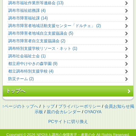
調布市福祉作業所等連絡会 (13)
調布市福祉総務課 (4)
調布市障害福祉課 (14)
調布市障害者地域活動支援センター「ドルチェ」 (2)
調布市障害者地域自立支援協議会 (5)
調布市障害者自立支援協議会 (2)
調布特別支援学校リソース・ネット (1)
調布社会福祉士会 (1)
都立府中けやきの森学園 (9)
都立調布特別支援学校 (4)
防災チーム (2)
トップへ
↑ページのトップへ
/
トップ
/
プライバシーポリシー
/
会員お知らせ掲
示板
/
親の会カレンダー
/
OYAOYA
PCサイトに切り換え
Copyright © 2026
NPO法人調布心身障害児・者親の会
All Rights Reserved.