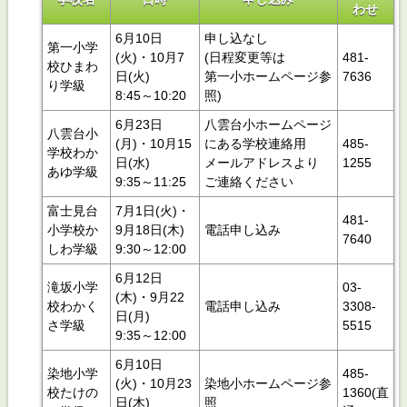
わせ
6月10日
申し込なし
第一小学
(火)・10月7
(日程変更等は
481-
校ひまわ
日(火)
第一小ホームページ参
7636
り学級
8:45～10:20
照)
6月23日
八雲台小ホームページ
八雲台小
(月)・10月15
にある学校連絡用
485‐
学校わか
日(水)
メールアドレスより
1255
あゆ学級
9:35～11:25
ご連絡ください
富士見台
7月1日(火)・
481-
小学校か
9月18日(木)
電話申し込み
7640
しわ学級
9:30～12:00
6月12日
滝坂小学
03‐
(木)・9月22
校わかく
電話申し込み
3308‐
日(月)
さ学級
5515
9:35～12:00
6月10日
染地小学
485‐
(火)・10月23
染地小ホームページ参
校たけの
1360(直
日(木)
照