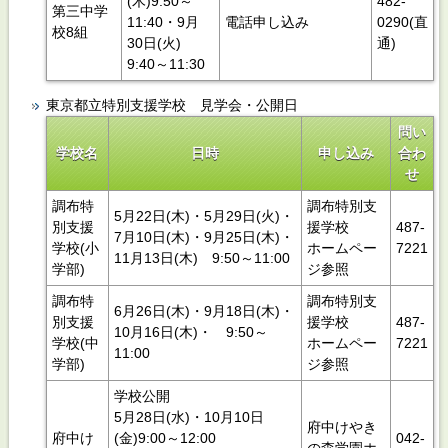
(木)9:50～
482‐
第三中学
11:40・9月
電話申し込み
0290(直
校8組
30日(火)
通)
9:40～11:30
東京都立特別支援学校 見学会・公開日
問い
学校名
日時
申し込み
合わ
せ
調布特
調布特別支
5月22日(木)・5月29日(火)・
別支援
援学校
487‐
7月10日(木)・9月25日(木)・
学校(小
ホームペー
7221
11月13日(木) 9:50～11:00
学部)
ジ参照
調布特
調布特別支
6月26日(木)・9月18日(木)・
別支援
援学校
487‐
10月16日(木)・ 9:50～
学校(中
ホームペー
7221
11:00
学部)
ジ参照
学校公開
5月28日(水)・10月10日
府中けやき
府中け
(金)9:00～12:00
042-