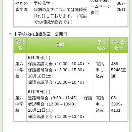
の森学園ホ
やきの
学校見学
367-
ームページ
森学園
個別の見学については随時受
2511
参照
け付けしております。（電話
での相談が必要です）
中学校校内通級教室 公開日
学校
申し
問い合
日時
名
込み
わせ
6月28日(土)
第六
保護者説明会（10:00～10:40）・
電話
485‐
中学
保護者研修会（13:30～15:30）
申し
5248(直
校
10月18日(土)
込み
通)
保護者説明会（10:00～10:40）
6月28日(土)
第八
進路研修会（9:30～11:45）・保護
電話
03-
中学
者説明会（13:00～13:40）
申し
3309-
校
10月11日(土)
込み
4131
保護者説明会（13:00～13:40）