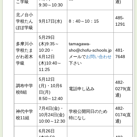
こ学級
通)
9:30～10:30
北ノ台小
485‐
学校たん
9月17日(水)
8：40～10：15
1291
ぽぽ学級
5月29日
多摩川小
(木)9:35～
tamagawa-
学校たま
10:20・
sho@chofu-schools.jp
481-
がわ若木
6月12日
メールで
お問い合わせ
7648
学級
(木)10:40～
下さい
11:25
5月12日
482‐
調布中学
(月)・10月6
電話申し込み
0279(直
校8組
日(月)
通)
8:50～12:40
7月4日(金)・
482‐
神代中学
学校公開同日のため
10月24日(金)
0174(直
校11組
特になし
10:00～12:30
通)
6月26日