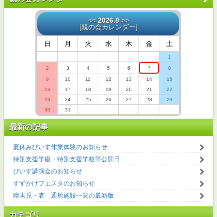
<<
2026.8
>>
[
親の会カレンダー
]
日
月
火
水
木
金
土
1
2
3
4
5
6
7
8
9
10
11
12
13
14
15
16
17
18
19
20
21
22
23
24
25
26
27
28
29
30
31
最新の記事
夏休みぴいす作業体験のお知らせ
特別支援学級・特別支援学校等公開日
ぴいす講演会のお知らせ
すずかけフェスタのお知らせ
障害児・者 通所施設一覧の最新版
カテゴリ