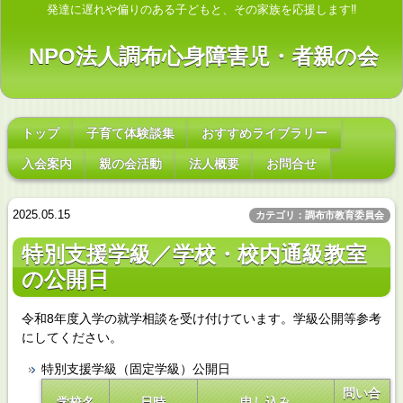
発達に遅れや偏りのある子どもと、その家族を応援します‼
NPO法人調布心身障害児・者親の会
トップ
子育て体験談集
おすすめライブラリー
入会案内
親の会活動
法人概要
お問合せ
2025.05.15
カテゴリ：調布市教育委員会
特別支援学級／学校・校内通級教室
の公開日
令和8年度入学の就学相談を受け付けています。学級公開等参考
にしてください。
特別支援学級（固定学級）公開日
問い合
学校名
日時
申し込み