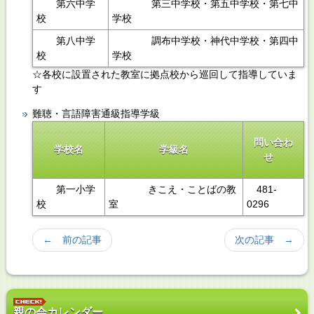
第六中学
第三中学校・第五中学校・第七中
校
学校
第八中学
調布中学校・神代中学校・第四中
校
学校
☆各校に設置された教室に拠点校から巡回して指導していま
す
難聴・言語障害通級指導学級
問い合わ
学校名
学級名
せ
第一小学
きこえ・ことばの教
481-
校
室
0296
← 前の記事
次の記事 →
親の会カレンダー