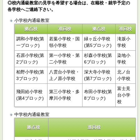
◎校内通級教室の見学を希望する場合は、在籍校・就学予定の
各学校へご連絡下さい。
小学校内通級教室
拠点校
巡回校
拠点校
巡回校
調和小学校(第
若葉小学校・国
緑ヶ丘小学校
滝坂小
一ブロック)
領小学校
(第5ブロック)
学校
石原小学校(第
第一小学校・第
杉森小学校(第
染地小
2ブロック)
二小学校
6ブロック)
学校
柏野小学校(第
八雲台小学校・
深大寺小学校
北ノ台
3ブロック)
上ノ原小学校
(第7ブロック)
小学校
富士見
飛田給小学校
第三小学校・多
布田小学校(第
台小学
(第4ブロック)
摩川小学校
8ブロック)
校
中学校内通級教室
拠点校
巡回校