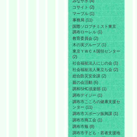
みなサポ (4)
コサイト (2)
マーブル (1)
事務局 (11)
国際ソロプチミスト東京
調布ローレル (1)
教育委員会 (2)
木の実グループ (1)
東京ＹＷＣＡ国領センター
(2)
社会福祉法人にじの会 (1)
社会福祉法人巣立ち会 (2)
総合防災安全課 (2)
親の会活動 (6)
調和SHC倶楽部 (1)
調布デイジー (1)
調布市こころの健康支援セ
ンター (11)
調布市スポーツ振興課 (1)
調布市商工会 (1)
調布市報 (8)
調布市子ども・若者支援地