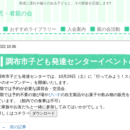
発達に遅れや偏りのある子どもと、その家族を応援します‼
児・者親の会
おすすめライブラリー
入会案内
親の会活動
022.10.06
調布市子ども発達センターイベント
調布市子ども発達センターでは、10月29日（土）に「行ってみよう！ス
ーのオープンデー」を開催いたします。
3階では予約が必要な講習会・交流会、
2階では予約不要の遊び場や
ぴいす
の自主製品やお菓子や飲み物の販売を
ています。（館内での食事は不可）
ご家族やお友だちと一緒に参加してみてはいかがでしょう。
詳しくはコチラ⇒
← 前の記事