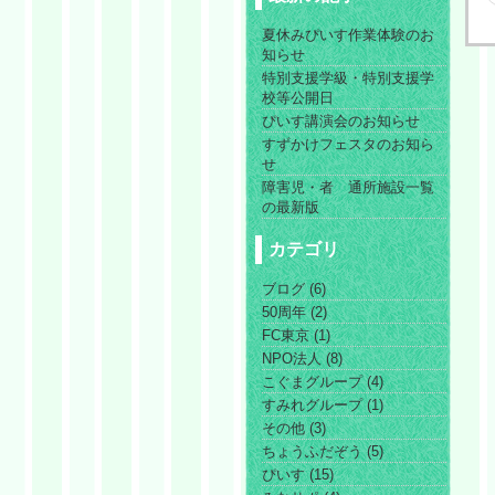
夏休みぴいす作業体験のお
知らせ
特別支援学級・特別支援学
校等公開日
ぴいす講演会のお知らせ
すずかけフェスタのお知ら
せ
障害児・者 通所施設一覧
の最新版
カテゴリ
ブログ (6)
50周年 (2)
FC東京 (1)
NPO法人 (8)
こぐまグループ (4)
すみれグループ (1)
その他 (3)
ちょうふだぞう (5)
ぴいす (15)