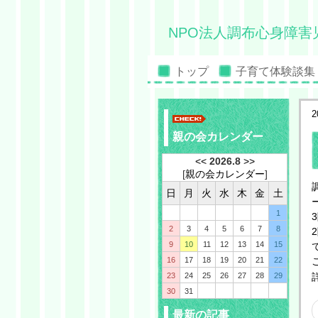
NPO法人調布心身障害
トップ
子育て体験談集
2
親の会カレンダー
<<
2026.8
>>
[
親の会カレンダー
]
日
月
火
水
木
金
土
1
2
3
4
5
6
7
8
9
10
11
12
13
14
15
16
17
18
19
20
21
22
23
24
25
26
27
28
29
30
31
最新の記事