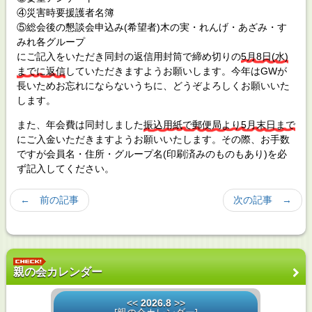
④災害時要援護者名簿
⑤総会後の懇談会申込み(希望者)木の実・れんげ・あざみ・す
みれ各グループ
にご記入をいただき同封の返信用封筒で締め切りの
5月8日(水)
までに返信
していただきますようお願いします。今年はGWが
長いためお忘れにならないうちに、どうぞよろしくお願いいた
します。
また、年会費は同封しました
振込用紙で郵便局より5月末日まで
にご入金いただきますようお願いいたします。その際、お手数
ですが会員名・住所・グループ名(印刷済みのものもあり)を必
ず記入してください。
← 前の記事
次の記事 →
親の会カレンダー
<<
2026.8
>>