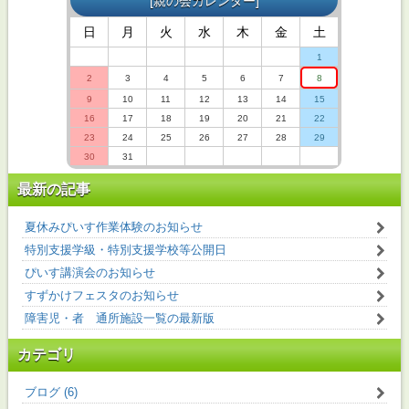
[
親の会カレンダー
]
日
月
火
水
木
金
土
1
2
3
4
5
6
7
8
9
10
11
12
13
14
15
16
17
18
19
20
21
22
23
24
25
26
27
28
29
30
31
最新の記事
夏休みぴいす作業体験のお知らせ
特別支援学級・特別支援学校等公開日
ぴいす講演会のお知らせ
すずかけフェスタのお知らせ
障害児・者 通所施設一覧の最新版
カテゴリ
ブログ (6)