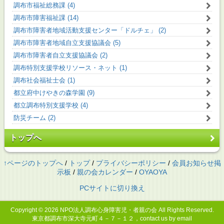
調布市福祉総務課 (4)
調布市障害福祉課 (14)
調布市障害者地域活動支援センター「ドルチェ」 (2)
調布市障害者地域自立支援協議会 (5)
調布市障害者自立支援協議会 (2)
調布特別支援学校リソース・ネット (1)
調布社会福祉士会 (1)
都立府中けやきの森学園 (9)
都立調布特別支援学校 (4)
防災チーム (2)
トップへ
↑ページのトップへ
/
トップ
/
プライバシーポリシー
/
会員お知らせ掲
示板
/
親の会カレンダー
/
OYAOYA
PCサイトに切り換え
Copyright © 2026
NPO法人調布心身障害児・者親の会
All Rights Reserved.
東京都調布市深大寺元町４－７－１２，contact us by email