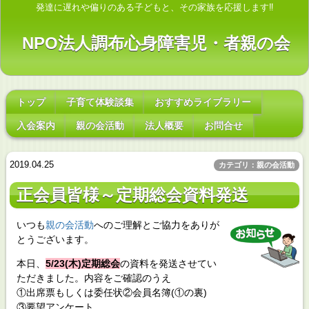
発達に遅れや偏りのある子どもと、その家族を応援します‼
NPO法人調布心身障害児・者親の会
トップ
子育て体験談集
おすすめライブラリー
入会案内
親の会活動
法人概要
お問合せ
2019.04.25
カテゴリ：親の会活動
正会員皆様～定期総会資料発送
いつも
親の会活動
へのご理解とご協力をありが
とうございます。
本日、
5/23(木)定期総会
の資料を発送させてい
ただきました。内容をご確認のうえ
①出席票もしくは委任状②会員名簿(①の裏)
③要望アンケート