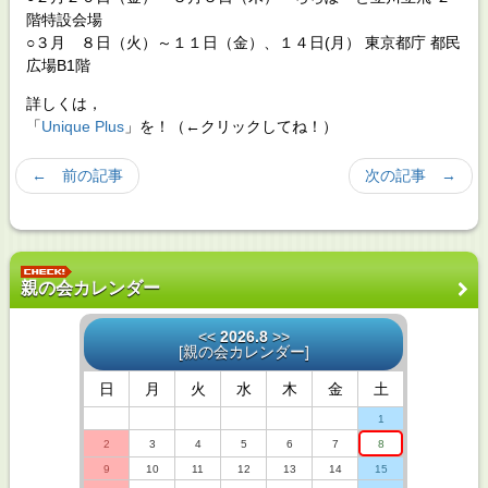
階特設会場
○３月 ８日（火）～１１日（金）、１４日(月） 東京都庁 都民
広場B1階
詳しくは，
「
Unique Plus
」を！（←クリックしてね！）
← 前の記事
次の記事 →
親の会カレンダー
<<
2026.8
>>
[
親の会カレンダー
]
日
月
火
水
木
金
土
1
2
3
4
5
6
7
8
9
10
11
12
13
14
15