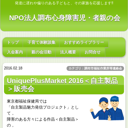
発達に遅れや偏りのある子どもと、その家族を応援します‼
NPO法人調布心身障害児・者親の会
トップ
子育て体験談集
おすすめライブラリー
入会案内
親の会活動
法人概要
お問合せ
2016.02.18
カテゴリ：調布市福祉作業所等連絡会
UniquePlusMarket 2016＜自主製品
＞販売会
東京都福祉保健局では
「自主製品魅力発信プロジェクト」とし
て，
障害のある方々による作品＜自主製品＞
の，