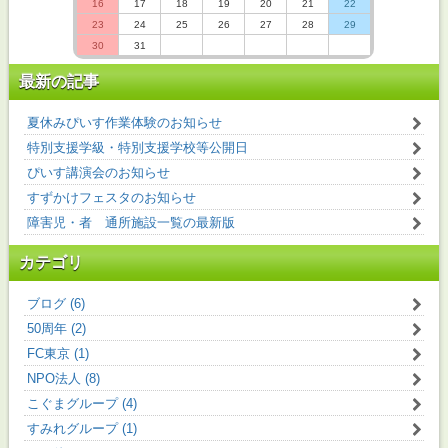
16
17
18
19
20
21
22
23
24
25
26
27
28
29
30
31
最新の記事
夏休みぴいす作業体験のお知らせ
特別支援学級・特別支援学校等公開日
ぴいす講演会のお知らせ
すずかけフェスタのお知らせ
障害児・者 通所施設一覧の最新版
カテゴリ
ブログ (6)
50周年 (2)
FC東京 (1)
NPO法人 (8)
こぐまグループ (4)
すみれグループ (1)