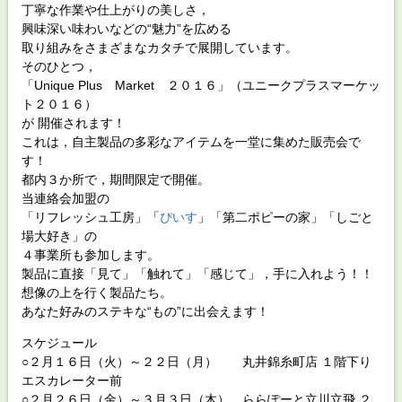
丁寧な作業や仕上がりの美しさ，
興味深い味わいなどの“魅力”を広める
取り組みをさまざまなカタチで展開しています。
そのひとつ，
「Unique Plus Market ２０１６」（ユニークプラスマーケッ
ト２０１６）
が 開催されます！
これは，自主製品の多彩なアイテムを一堂に集めた販売会で
す！
都内３か所で，期間限定で開催。
当連絡会加盟の
「リフレッシュ工房」「
ぴいす
」「第二ポピーの家」「しごと
場大好き」の
４事業所も参加します。
製品に直接「見て」「触れて」「感じて」，手に入れよう！！
想像の上を行く製品たち。
あなた好みのステキな“もの”に出会えます！
スケジュール
○２月１６日（火）～２２日（月） 丸井錦糸町店 １階下り
エスカレーター前
○２月２６日（金）～３月３日（木） ららぽーと立川立飛 ２