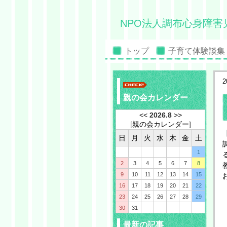
NPO法人調布心身障害
トップ
子育て体験談集
2
親の会カレンダー
<<
2026.8
>>
[
親の会カレンダー
]
日
月
火
水
木
金
土
1
2
3
4
5
6
7
8
9
10
11
12
13
14
15
16
17
18
19
20
21
22
23
24
25
26
27
28
29
30
31
最新の記事