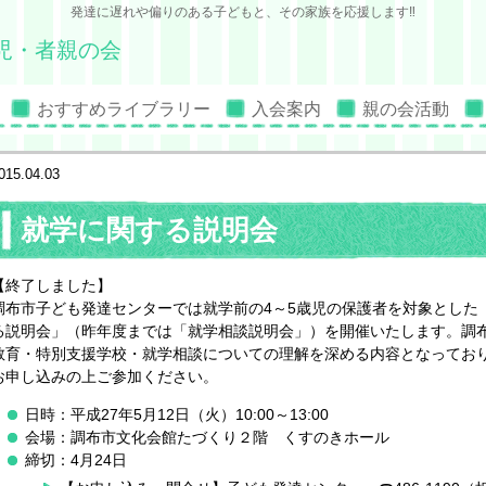
発達に遅れや偏りのある子どもと、その家族を応援します‼
児・者親の会
おすすめライブラリー
入会案内
親の会活動
015.04.03
就学に関する説明会
【終了しました】
調布市子ども発達センターでは就学前の4～5歳児の保護者を対象とした
る説明会」（昨年度までは「就学相談説明会」）を開催いたします。調
教育・特別支援学校・就学相談についての理解を深める内容となってお
お申し込みの上ご参加ください。
日時：平成27年5月12日（火）10:00～13:00
会場：調布市文化会館たづくり２階 くすのきホール
締切：4月24日