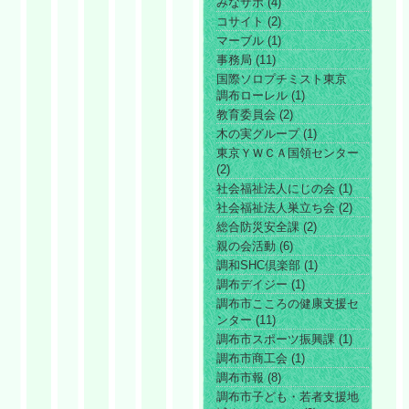
みなサポ (4)
コサイト (2)
マーブル (1)
事務局 (11)
国際ソロプチミスト東京
調布ローレル (1)
教育委員会 (2)
木の実グループ (1)
東京ＹＷＣＡ国領センター
(2)
社会福祉法人にじの会 (1)
社会福祉法人巣立ち会 (2)
総合防災安全課 (2)
親の会活動 (6)
調和SHC倶楽部 (1)
調布デイジー (1)
調布市こころの健康支援セ
ンター (11)
調布市スポーツ振興課 (1)
調布市商工会 (1)
調布市報 (8)
調布市子ども・若者支援地