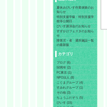
夏休みぴいす作業体験のお
知らせ
特別支援学級・特別支援学
校等公開日
ぴいす講演会のお知らせ
すずかけフェスタのお知ら
せ
障害児・者 通所施設一覧
の最新版
カテゴリ
ブログ (6)
50周年 (2)
FC東京 (1)
NPO法人 (8)
こぐまグループ (4)
すみれグループ (1)
その他 (3)
ちょうふだぞう (5)
ぴいす (15)