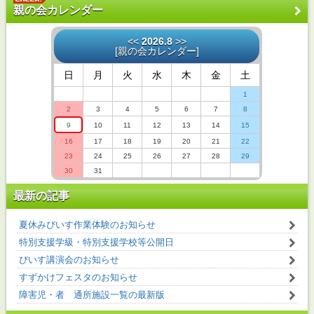
親の会カレンダー
<<
2026.8
>>
[
親の会カレンダー
]
日
月
火
水
木
金
土
1
2
3
4
5
6
7
8
9
10
11
12
13
14
15
16
17
18
19
20
21
22
23
24
25
26
27
28
29
30
31
最新の記事
夏休みぴいす作業体験のお知らせ
特別支援学級・特別支援学校等公開日
ぴいす講演会のお知らせ
すずかけフェスタのお知らせ
障害児・者 通所施設一覧の最新版