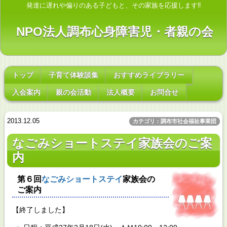
発達に遅れや偏りのある子どもと、その家族を応援します‼
NPO法人調布心身障害児・者親の会
トップ
子育て体験談集
おすすめライブラリー
入会案内
親の会活動
法人概要
お問合せ
2013.12.05
カテゴリ：調布市社会福祉事業団
なごみショートステイ家族会のご案
内
第６回
なごみショートステイ
家族会の
ご案内
【終了しました】