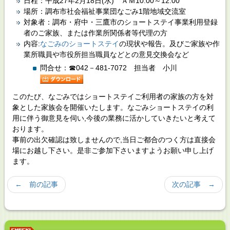
日程：平成27年2月18日(水) ＡＭ10:00～12:00
場所：調布市社会福祉事業団なごみ1階地域交流室
対象者：調布・府中・三鷹市のショートステイ事業利用登録
者のご家族、または作業所関係者等代理の方
内容:
なごみのショートステイ
の現状や報告。及びご家族や作
業所職員や市役所担当職員などとの意見交換会など
問合せ：☎042－481-7072 担当者 小川
このたび、なごみではショートステイご利用者の家族の方を対
象とした家族会を開催いたします。なごみショートステイの利
用に伴う御意見を伺い,今後の業務に活かしていきたいと考えて
おります。
事前の出欠確認は致しませんので,当日ご都合のつく方は直接会
場にお越し下さい。是非ご参加下さいますようお願い申し上げ
ます。
← 前の記事
次の記事 →