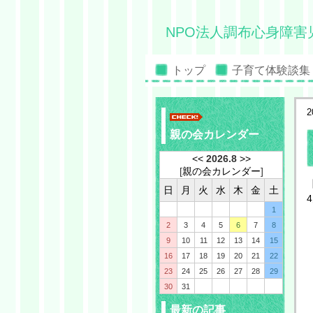
NPO法人調布心身障害
トップ
子育て体験談集
2
親の会カレンダー
<<
2026.8
>>
[
親の会カレンダー
]
日
月
火
水
木
金
土
1
2
3
4
5
6
7
8
9
10
11
12
13
14
15
16
17
18
19
20
21
22
23
24
25
26
27
28
29
30
31
最新の記事