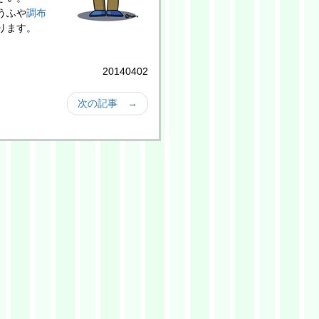
うふや
調布
ります。
20140402
次の記事 →