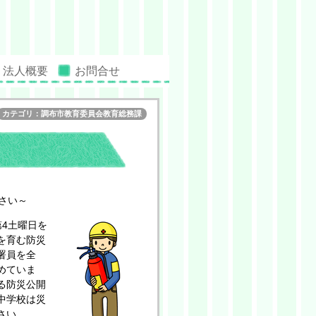
法人概要
お問合せ
カテゴリ：調布市教育委員会教育総務課
さい～
4土曜日を
を育む防災
署員を全
めていま
る防災公開
中学校は災
さい。