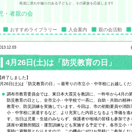
発達に遅れや偏りのある子どもと、その家族を応援します‼
児・者親の会
おすすめライブラリー
入会案内
親の会活動
013.12.03
4月26日(土)は「防災教育の日」
【終了しました】
4月26日(土)は「防災教育の日」～最寄りの市立小・中学校にお越しくだ
調布市教育委員会では、東日本大震災を教訓に、一昨年から4月の第
防災教育の日とし、全市立小・中学校で一斉に、自助・共助の精神
教育や、防災訓練を実施しています。今回は、市の初動要員や消防
小・中学校に派遣するなど、より充実した内容となるよう準備を進
す。当日は児童・生徒のみならず、保護者や地域の皆様も参加でき
講座や避難所開設・運営訓練なども実施する予定です。各市立小・
害時に避難所となりますので、この機会にぜひお気軽にご参加くだ