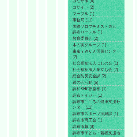
みなサポ (4)
コサイト (2)
マーブル (1)
事務局 (11)
国際ソロプチミスト東京
調布ローレル (1)
教育委員会 (2)
木の実グループ (1)
東京ＹＷＣＡ国領センター
(2)
社会福祉法人にじの会 (1)
社会福祉法人巣立ち会 (2)
総合防災安全課 (2)
親の会活動 (6)
調和SHC倶楽部 (1)
調布デイジー (1)
調布市こころの健康支援セ
ンター (11)
調布市スポーツ振興課 (1)
調布市商工会 (1)
調布市報 (8)
調布市子ども・若者支援地