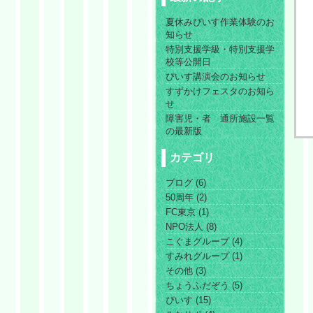
夏休みぴいす作業体験のお
知らせ
特別支援学級・特別支援学
校等公開日
ぴいす講演会のお知らせ
すずかけフェスタのお知ら
せ
障害児・者 通所施設一覧
の最新版
カテゴリ
ブログ (6)
50周年 (2)
FC東京 (1)
NPO法人 (8)
こぐまグループ (4)
すみれグループ (1)
その他 (3)
ちょうふだぞう (5)
ぴいす (15)